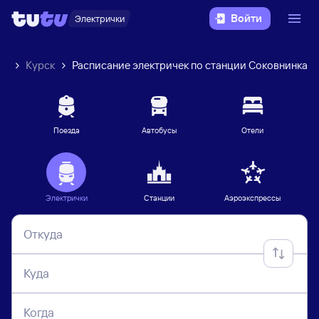
Войти
Электрички
ек
Курск
Расписание электричек по станции Соковнинка
Поезда
Автобусы
Отели
Электрички
Станции
Аэроэкспрессы
Откуда
Куда
Когда