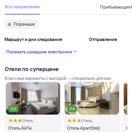
Все направления
Прибывающие
Пораньше
Маршрут и дни следования
Отправление
Показать ушедшие электрички
Отели по суперцене
Классные варианты с выгодой — специально для вас
9,0
9,4
7,
Отель
Отель
Отель АйТи
Отель ApartStel/
От