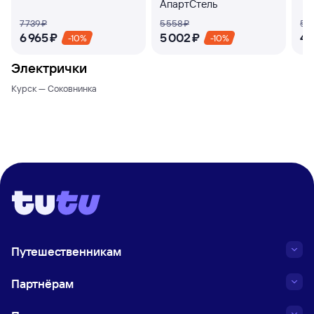
АпартСтель
7 ⁠739 ⁠₽
5 ⁠558 ⁠₽
5 ⁠1
6 ⁠965 ⁠₽
5 ⁠002 ⁠₽
4 ⁠
-10%
-10%
Электрички
Курск — Соковнинка
Путешественникам
Партнёрам