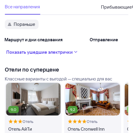
Все направления
Прибывающие
Пораньше
Маршрут и дни следования
Отправление
Показать ушедшие электрички
Отели по суперцене
Классные варианты с выгодой — специально для вас
9,0
9,2
7,
Отель
Отель
Отель АйТи
Отель Cronwell Inn
От