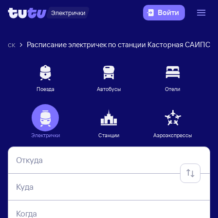
Войти
Электрички
урск
Расписание электричек по станции Касторная САИПС
Поезда
Автобусы
Отели
Электрички
Станции
Аэроэкспрессы
Откуда
Куда
Когда