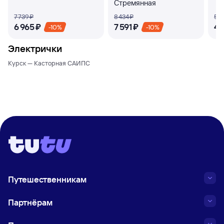
Стремянная
7 ⁠739 ⁠₽
8 ⁠434 ⁠₽
5 ⁠1
6 ⁠965 ⁠₽
7 ⁠591 ⁠₽
4 ⁠
-10%
-10%
Электрички
Курск — Касторная САИПС
Путешественникам
Партнёрам