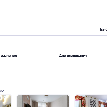
При
правление
Дни следования
вас