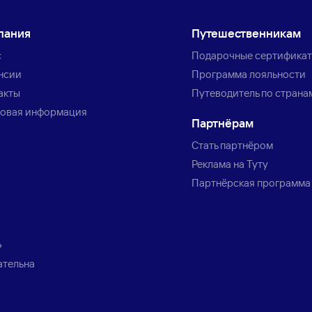
пания
Путешественникам
с
Подарочные сертифика
нсии
Программа лояльности
акты
Путеводитель по страна
овая информация
Партнёрам
Стать партнёром
Реклама на Туту
Партнёрская программа
»
ательна