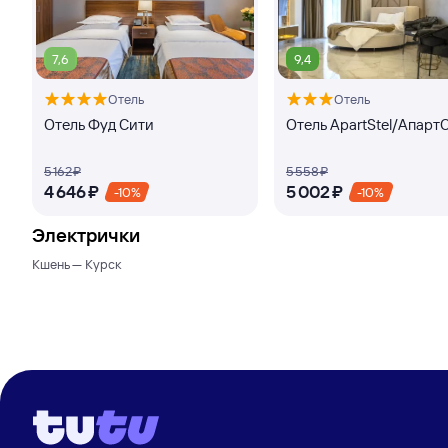
7,6
9,4
Отель
Отель
Отель Фуд Сити
Отель ApartStel/Апарт
5 ⁠162 ⁠₽
5 ⁠558 ⁠₽
4 ⁠646 ⁠₽
5 ⁠002 ⁠₽
-10%
-10%
Электрички
Кшень — Курск