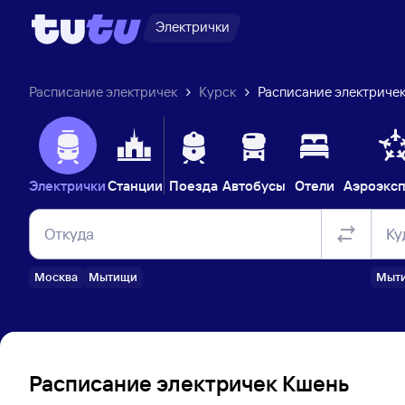
Электрички
Расписание электричек
Курск
Расписание электричек
Электрички
Станции
Поезда
Автобусы
Отели
Аэроэкс
Откуда
Ку
Москва
Мытищи
Мыт
Расписание электричек Кшень