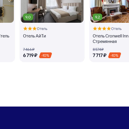
9,0
9,2
Отель
Отель
Стель
Отель АйТи
Отель Cronwell Inn
Стремянная
7 ⁠466 ⁠₽
8 ⁠574 ⁠₽
6 ⁠719 ⁠₽
7 ⁠717 ⁠₽
-10%
-10%