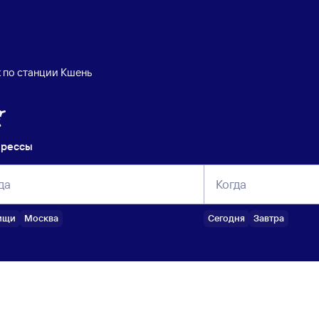
 по станции Кшень
прессы
да
Когда
ищи
Москва
Сегодня
Завтра